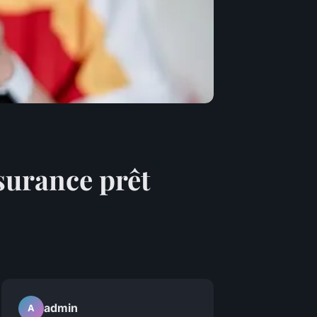
surance prêt
admin
A