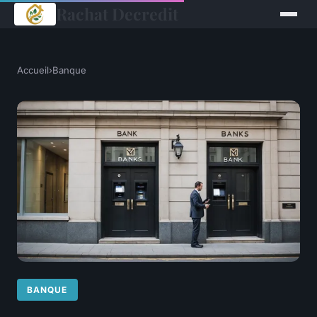
Rachat Decredit
Accueil
›
Banque
BANQUE