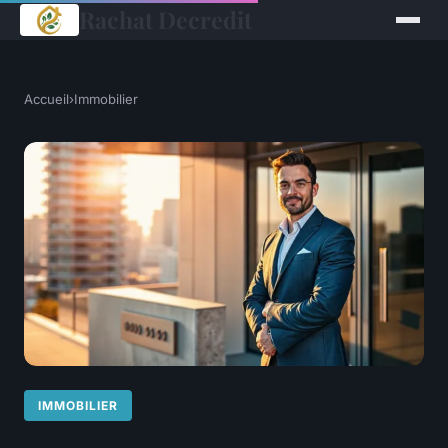
Rachat Decredit
Accueil
›
Immobilier
IMMOBILIER