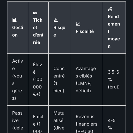
💰
🎫
Rend
📊
Tick
⚠️
📈
emen
Gesti
et
Risqu
Fiscalité
t
on
d’ent
e
moye
rée
n
Activ
Élev
e
Conc
Avantage
é
3,5-6
(vou
entré
s ciblés
(100
%
s
(1
(LMNP,
000
(brut)
gére
bien)
déficit)
€+)
z)
Pass
Mutu
Faibl
Revenus
ive
alisé
4-5
e (1
financiers
(délé
(dive
%
000
(PFU 30